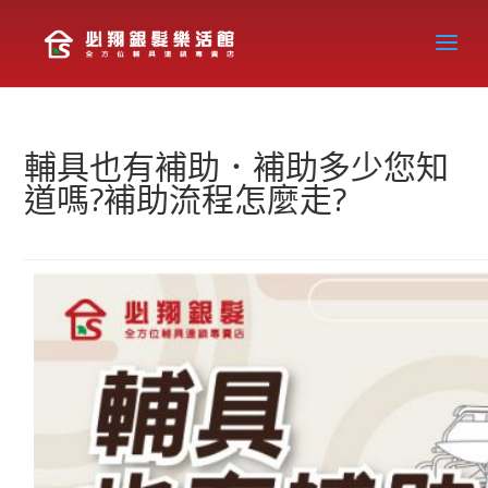
輔具也有補助．補助多少您知
道嗎?補助流程怎麼走?